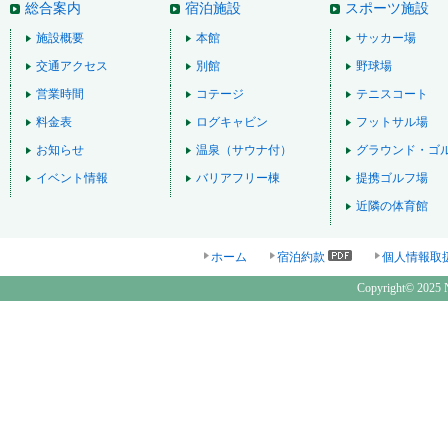
総合案内
宿泊施設
スポーツ施設
施設概要
本館
サッカー場
交通アクセス
別館
野球場
営業時間
コテージ
テニスコート
料金表
ログキャビン
フットサル場
お知らせ
温泉（サウナ付）
グラウンド・ゴ
イベント情報
バリアフリー棟
提携ゴルフ場
近隣の体育館
ホーム
宿泊約款
個人情報取
Copyright© 2025 N