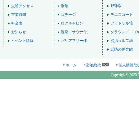
交通アクセス
別館
野球場
営業時間
コテージ
テニスコート
料金表
ログキャビン
フットサル場
お知らせ
温泉（サウナ付）
グラウンド・ゴ
イベント情報
バリアフリー棟
提携ゴルフ場
近隣の体育館
ホーム
宿泊約款
個人情報取
Copyright© 2025 N